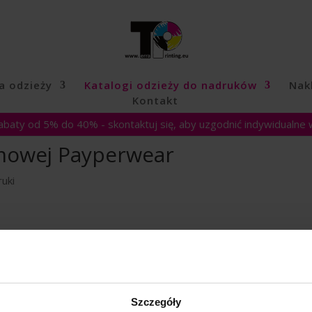
a odzieży
Katalogi odzieży do nadruków
Nakl
Kontakt
rabaty od 5% do 40% - skontaktuj się, aby uzgodnić indywidualne 
amowej Payperwear
uki
Szczegóły