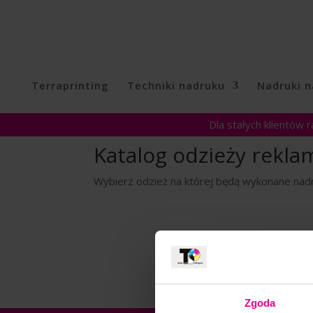
Terraprinting
Techniki nadruku
Nadruki n
Dla stałych klientów 
Katalog odzieży rekl
Wybierz odzież na której będą wykonane nadr
Zgoda