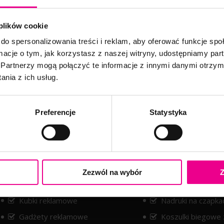
Potrzebujesz nadruków na odzieży?
 plików cookie
do spersonalizowania treści i reklam, aby oferować funkcje sp
Sitodruk, flex, druk DTF, sublimacja
ormacje o tym, jak korzystasz z naszej witryny, udostępniamy p
Partnerzy mogą połączyć te informacje z innymi danymi otrzym
ZAMÓW TERAZ
nia z ich usług.
Preferencje
Statystyka
ruki
Odzież z nadrukiem
Torby z nadrukiem
Nadruki na koszul
Zezwól na wybór
Z
Naklejki
Koszulki reklamo
Kubki reklamowe
Nadruki na czapka
Gadżety reklamowe
Koszulki biegowe 