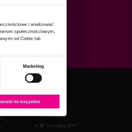
ołecznościowe i analizować
artnerom społecznościowym,
anymi od Ciebie lub
Marketing
Drukarnia
kach
Sitodruk
ezwól na wszystkie
we
Transfery
sitodrukowe
ch
Transfery DTF
z