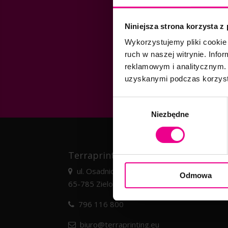
Niniejsza strona korzysta z
Wykorzystujemy pliki cookie 
ruch w naszej witrynie. Inf
reklamowym i analitycznym. 
uzyskanymi podczas korzysta
Wybór
Niezbędne
zgody
Terraprinting
Nad
ul. Osadnicza 35
Odmowa
65-785 Zielona Góra
796 116 800
biuro@terraprinting.eu