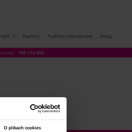
ejki
Banery
Tablice reklamowe
Blog
warunki -
796 116 800
O plikach cookies